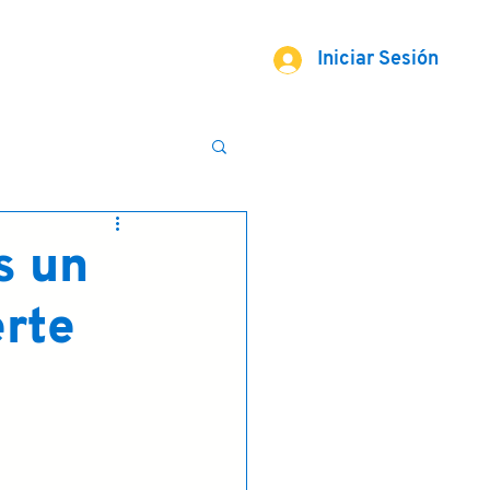
Iniciar Sesión
s un
erte